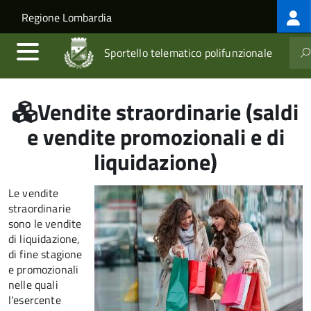
Log
Salta al contenuto principale
Skip to site navigation
Regione Lombardia
me
Sportello telematico polifunzionale
Vendite straordinarie (saldi
e vendite promozionali e di
liquidazione)
Le vendite
straordinarie
sono le vendite
di liquidazione,
di fine stagione
e promozionali
nelle quali
l'esercente