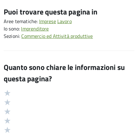
Puoi trovare questa pagina in
Aree tematiche:
Imprese
Lavoro
Io sono:
Imprenditore
Sezioni:
Commercio ed Attività produttive
Quanto sono chiare le informazioni su
questa pagina?
Valuta
Valutazione
5
Valuta
stelle
4
Valuta
su
stelle
3
Valuta
5
su
stelle
2
Valuta
5
su
stelle
1