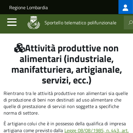
Log
Salta al contenuto principale
Skip to site navigation
Regione Lombardia
me
Sportello telematico polifunzionale
Attività produttive non
alimentari (industriale,
manifatturiera, artigianale,
servizi, ecc.)
Rientrano tra le attività produttive non alimentari sia quelle
di produzione di beni non destinati ad uso alimentare che
quelle di prestazione di servizi non soggette a specifiche
norma di settore
.
È artigiano colui che è in possesso della qualifica di impresa
artigiana come previsto dalla
Legge 08/08/1985, n. 443
, art.