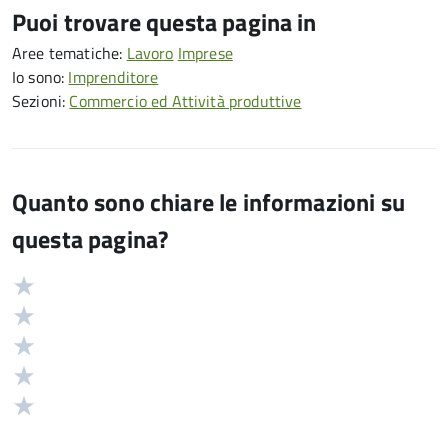
Puoi trovare questa pagina in
Aree tematiche:
Lavoro
Imprese
Io sono:
Imprenditore
Sezioni:
Commercio ed Attività produttive
Quanto sono chiare le informazioni su
questa pagina?
Valuta
Valutazione
5
Valuta
stelle
4
Valuta
su
stelle
3
Valuta
5
su
stelle
2
Valuta
5
su
stelle
1
5