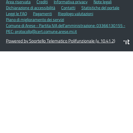
Area riservata
Crediti
Informativa privacy
Note legali
Dichiarazione di accessibilità
Contatti
Statistiche del portale
Leggi le FAQ
Pagamenti
Riepilogo valutazioni
Piano di miglioramento dei servizi
Comune di Arese - Partita IVA dell'amministrazione: 03366130155 -
PEC: protocollo@cert.comune.arese.mi.it
Powered by Sportello Telematico Polifunzionale (v. 10.41.2)