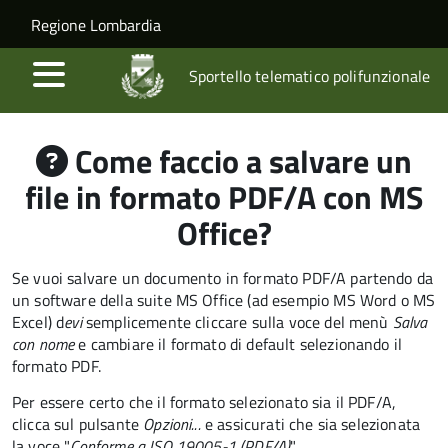
Salta al contenuto principale
Skip to site navigation
Regione Lombardia
Sportello telematico polifunzionale
Come faccio a salvare un
file in formato PDF/A con MS
Office?
Se vuoi salvare un documento in formato PDF/A partendo da
un software della suite MS Office (ad esempio MS Word o MS
Excel) d
evi
semplicemente cliccare sulla voce del menù
Salva
con nome
e cambiare il formato di default selezionando il
formato PDF.
Per essere certo che il formato selezionato sia il PDF/A,
clicca sul pulsante
Opzioni...
e assicurati che sia selezionata
la voce "
Conforme a ISO 19005-1 (PDF/A)
".