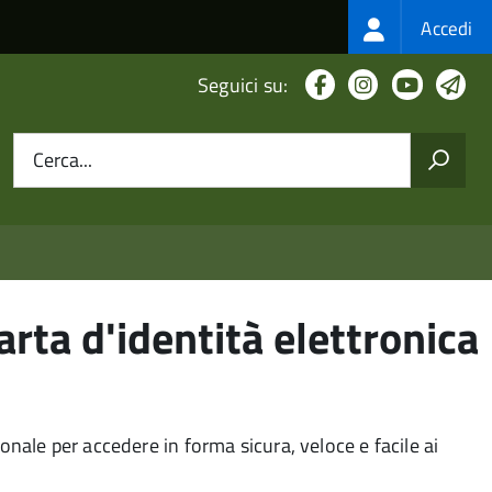
Login
Accedi
menu
Facebook
Instagram
Youtub
Te
Seguici su:
Cerca...
arta d'identità elettronica
sonale per accedere in forma sicura, veloce e facile ai